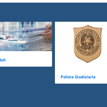
uli
Polizia Giudiziaria