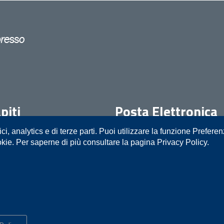
piti
Posta Elettronica
ici, analytics e di terze parti. Puoi utilizzare la funzione Prefere
05111
prot.procura.trani@giustiziacer
okie. Per saperne di più consultare la pagina Privacy Policy.
o
Mappa del sito